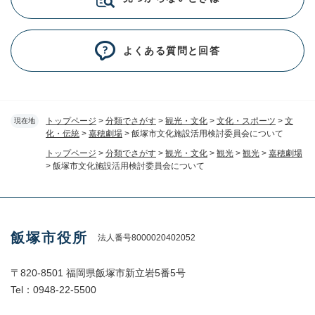
よくある質問と回答
トップページ
>
分類でさがす
>
観光・文化
>
文化・スポーツ
>
文
現在地
化・伝統
>
嘉穂劇場
>
飯塚市文化施設活用検討委員会について
トップページ
>
分類でさがす
>
観光・文化
>
観光
>
観光
>
嘉穂劇場
>
飯塚市文化施設活用検討委員会について
飯塚市役所
法人番号8000020402052
〒820-8501 福岡県飯塚市新立岩5番5号
Tel：0948-22-5500