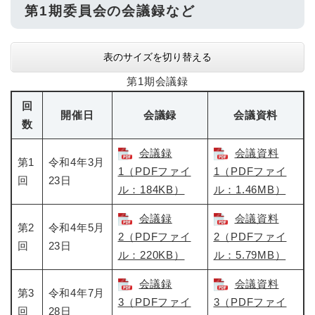
第1期委員会の会議録など
表のサイズを切り替える
第1期会議録
回
開催日
会議録
会議資料
数
会議録
会議資料
第1
令和4年3月
1（PDFファイ
1（PDFファイ
回
23日
ル：184KB）
ル：1.46MB）
会議録
会議資料
第2
令和4年5月
2（PDFファイ
2（PDFファイ
回
23日
ル：220KB）
ル：5.79MB）
会議録
会議資料
第3
令和4年7月
3（PDFファイ
3（PDFファイ
回
28日