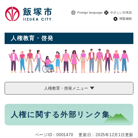
ペ
メニューを飛ばして本文へ
ー
Foreign language
やさしい日本語
ジ
閲覧補助
の
先
頭
人権教育・啓発
で
す
。
人権教育・啓発メニュー
本
人権に関する外部リンク集
文
ページID：0001470
更新日：2025年12月1日更新