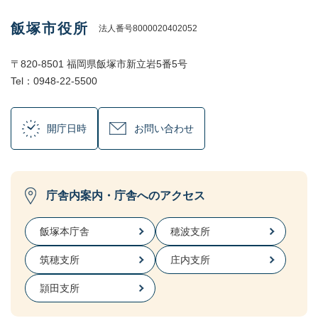
飯塚市役所
法人番号8000020402052
〒820-8501 福岡県飯塚市新立岩5番5号
Tel：0948-22-5500
開庁日時
お問い合わせ
庁舎内案内・庁舎へのアクセス
飯塚本庁舎
穂波支所
筑穂支所
庄内支所
頴田支所