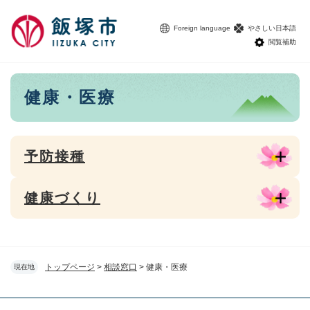
ペ
メニューを飛ばして本文へ
ー
Foreign language
やさしい日本語
ジ
閲覧補助
の
先
頭
本
健康・医療
で
文
す
。
予防接種
健康づくり
トップページ
>
相談窓口
>
健康・医療
現在地