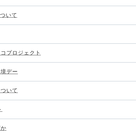
について
エコプロジェクト
環境デー
について
ト
づか