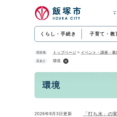
ペ
ー
ジ
の
先
くらし・手続き
子育て・教
頭
で
す
トップページ
>
イベント・講座・募
現在地
。
環境
足あと
本
環境
文
「打ち水」の
2026年8月3日更新