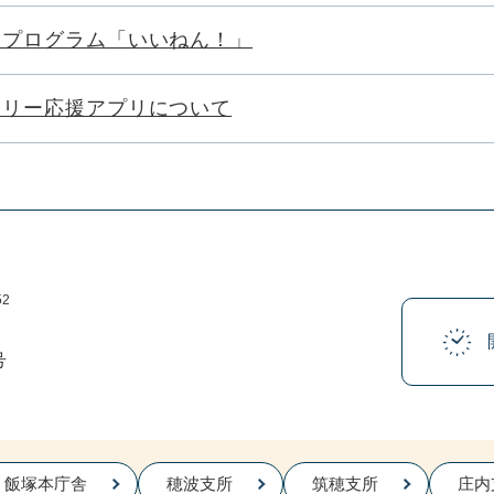
験プログラム「いいねん！」
ミリー応援アプリについて
52
号
飯塚本庁舎
穂波支所
筑穂支所
庄内