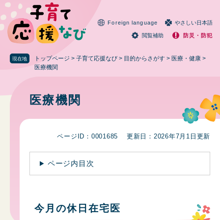
ペ
メニューを飛ばして本文へ
ー
Foreign language
やさしい日本語
ジ
の
閲覧補助
防災・防犯
先
頭
トップページ
>
子育て応援なび
>
目的からさがす
>
医療・健康
>
現在地
で
医療機関
す
本
。
文
医療機関
ページID：0001685
更新日：2026年7月1日更新
ページ内目次
今月の休日在宅医