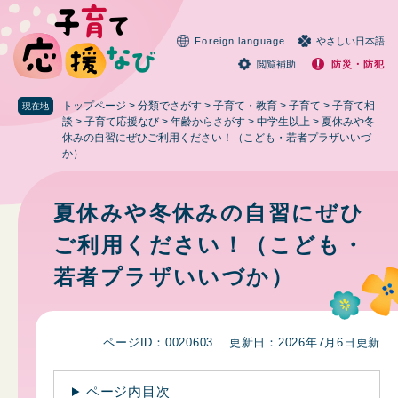
ペ
メニューを飛ばして本文へ
ー
Foreign language
やさしい日本語
ジ
の
閲覧補助
防災・防犯
先
頭
トップページ
>
分類でさがす
>
子育て・教育
>
子育て
>
子育て相
現在地
で
談
>
子育て応援なび
>
年齢からさがす
>
中学生以上
>
夏休みや冬
休みの自習にぜひご利用ください！（こども・若者プラザいいづ
す
か）
。
本
文
夏休みや冬休みの自習にぜひ
ご利用ください！（こども・
若者プラザいいづか）
ページID：0020603
更新日：2026年7月6日更新
ページ内目次