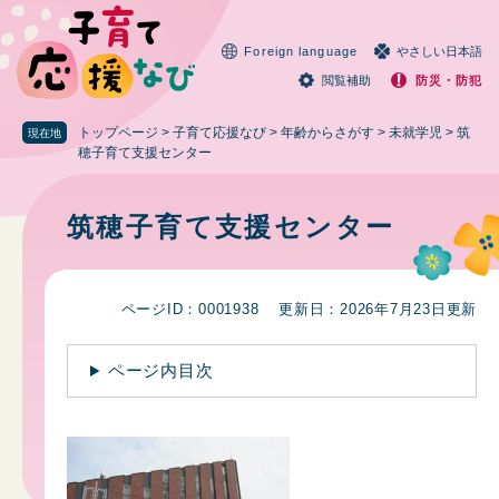
ペ
メニューを飛ばして本文へ
ー
Foreign language
やさしい日本語
ジ
の
閲覧補助
防災・防犯
先
頭
トップページ
>
子育て応援なび
>
年齢からさがす
>
未就学児
>
筑
現在地
で
穂子育て支援センター
す
本
。
文
筑穂子育て支援センター
ページID：0001938
更新日：2026年7月23日更新
ページ内目次