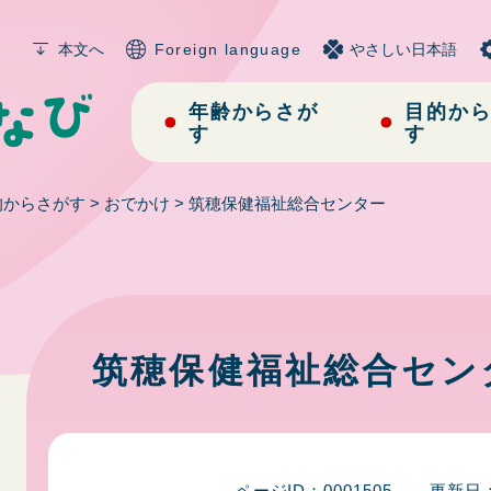
メニューを飛ばして本文へ
本文へ
Foreign language
やさしい日本語
年齢からさが
目的か
す
す
的からさがす
>
おでかけ
>
筑穂保健福祉総合センター
本
文
筑穂保健福祉総合セン
ページID：0001505
更新日：