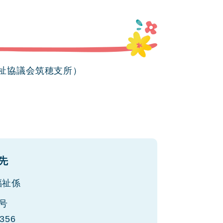
祉協議会筑穂支所）
先
福祉係
号
356