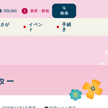
閲覧補助
防災・防犯
らさが
イベン
手続
ト
き
ター
2025年12月1日更新
印刷ページ表示