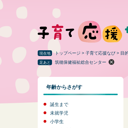
ペ
ー
ジ
の
先
頭
で
す
トップページ
>
子育て応援なび
>
目
現在地
。
筑穂保健福祉総合センター
足あと
年齢からさがす
誕生まで
未就学児
小学生