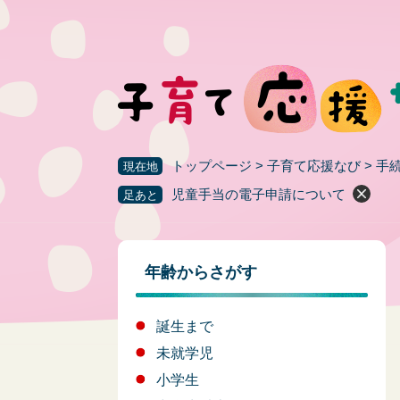
ペ
ー
ジ
の
先
頭
で
す
トップページ
>
子育て応援なび
>
手
現在地
。
児童手当の電子申請について
足あと
年齢からさがす
誕生まで
未就学児
小学生