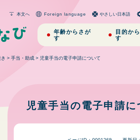
メニューを飛ばして本文へ
本文へ
Foreign language
やさしい日本語
年齢からさが
目的か
す
す
続き
>
手当・助成
>
児童手当の電子申請について
本
文
児童手当の電子申請に
ページID：0001269
更新日：