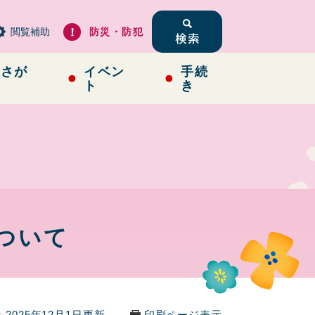
閲覧補助
防災・防犯
らさが
イベン
手続
ト
き
ついて
2025年12月1日更新
印刷ページ表示