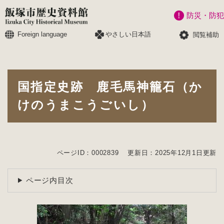
ペ
メニューを飛ばして本文へ
防災・防犯
ー
ジ
Foreign language
やさしい日本語
閲覧補助
の
先
頭
で
本
す
国指定史跡 鹿毛馬神籠石（か
文
。
けのうまこうごいし）
ページID：0002839
更新日：2025年12月1日更新
ページ内目次