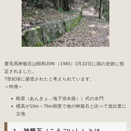
鹿毛馬神籠石は昭和20年（1945）2月22日に国の史跡に指
定されました。
7世紀頃に築造されたと考えられています。
＜特徴＞
暗渠（あんきょ…地下排水路））式の水門
標高が16m～76m程度で他の神籠石と比べて低位置に
立地