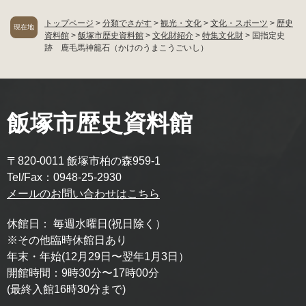
トップページ
>
分類でさがす
>
観光・文化
>
文化・スポーツ
>
歴史
現在地
資料館
>
飯塚市歴史資料館
>
文化財紹介
>
特集文化財
>
国指定史
跡 鹿毛馬神籠石（かけのうまこうごいし）
飯塚市歴史資料館
〒820-0011 飯塚市柏の森959-1
Tel/Fax：0948-25-2930
メールのお問い合わせはこちら
休館日：
毎週水曜日(祝日除く）
※その他臨時休館日あり
年末・年始(12月29日〜翌年1月3日）
開館時間：
9時30分〜17時00分
(最終入館16時30分まで)