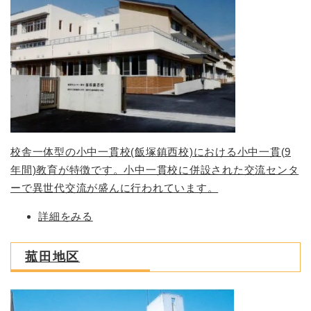
校舎一体型の小中一貫校(飯塚鎮西校)における小中一貫(9
年間)教育が特徴です。小中一貫校に併設された交流センタ
ーで異世代交流が盛んに行われています。
詳細をみる
菰田地区