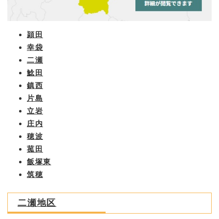
頴田
幸袋
二瀬
鯰田
鎮西
片島
立岩
庄内
穂波
菰田
飯塚東
筑穂
二瀬地区