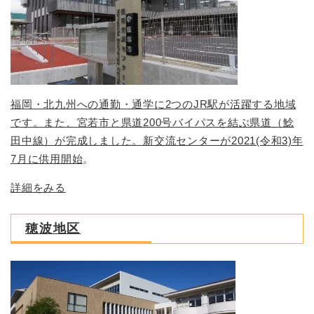
福岡・北九州への通勤・通学に2つのJR駅が活躍する地域
です。また、宮若市と県道200号バイパスを結ぶ県道（鯰
田中線）が完成しました。新交流センターが2021(令和3)年
7月に供用開始
。
詳細をみる
穂波地区