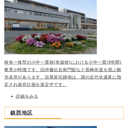
校舎一体型の小中一貫校(幸袋校)における小中一貫(9年間)
教育が特徴です。旧伊藤伝右衛門邸など長崎街道を偲ぶ観
光名所があります。目尾炭坑跡地は、国の近代化遺産に指
定され保存計画を策定中です。
詳細をみる
鎮西地区