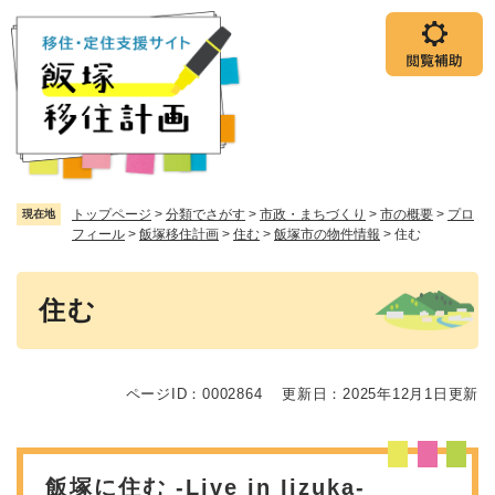
ペ
メニューを飛ばして本文へ
ー
ジ
の
先
頭
で
す
。
トップページ
>
分類でさがす
>
市政・まちづくり
>
市の概要
>
プロ
現在地
フィール
>
飯塚移住計画
>
住む
>
飯塚市の物件情報
>
住む
本
住む
文
ページID：0002864
更新日：2025年12月1日更新
飯塚に住む -Live in Iizuka-