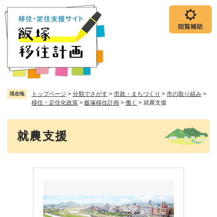
ペ
メニューを飛ばして本文へ
ー
ジ
の
先
頭
で
す
。
トップページ
>
分類でさがす
>
市政・まちづくり
>
市の取り組み
>
現在地
移住・定住化政策
>
飯塚移住計画
>
働く
>
就農支援
本
就農支援
文