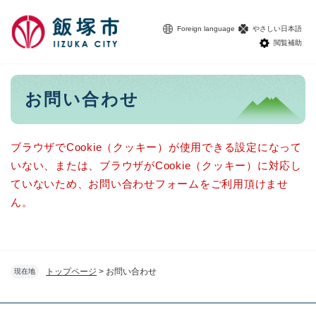
ペ
メニューを飛ばして本文へ
ー
Foreign language
やさしい日本語
ジ
閲覧補助
の
先
頭
本
お問い合わせ
で
文
す
。
ブラウザでCookie（クッキー）が使用できる設定になって
いない、または、ブラウザがCookie（クッキー）に対応し
ていないため、お問い合わせフォームをご利用頂けませ
ん。
トップページ
>
お問い合わせ
現在地