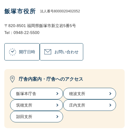
飯塚市役所
法人番号8000020402052
〒820-8501 福岡県飯塚市新立岩5番5号
Tel：0948-22-5500
開庁日時
お問い合わせ
庁舎内案内・庁舎へのアクセス
飯塚本庁舎
穂波支所
筑穂支所
庄内支所
頴田支所