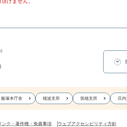
用頂けません。
52
号
飯塚本庁舎
穂波支所
筑穂支所
庄内
リンク・著作権・免責事項
ウェブアクセシビリティ方針