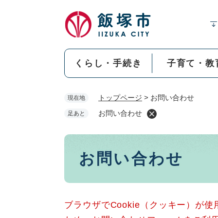
ペ
ー
ジ
の
先
くらし・手続き
子育て・教
頭
で
す
トップページ
>
お問い合わせ
現在地
。
お問い合わせ
足あと
本
お問い合わせ
文
ブラウザでCookie（クッキー）が