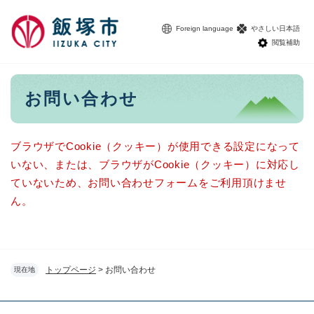
ペ
メニューを飛ばして本文へ
ー
Foreign language
やさしい日本語
ジ
閲覧補助
の
先
頭
本
お問い合わせ
で
文
す
。
ブラウザでCookie（クッキー）が使用できる設定になって
いない、または、ブラウザがCookie（クッキー）に対応し
ていないため、お問い合わせフォームをご利用頂けませ
ん。
トップページ
>
お問い合わせ
現在地