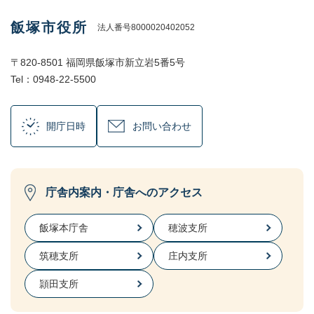
飯塚市役所
法人番号8000020402052
〒820-8501 福岡県飯塚市新立岩5番5号
Tel：0948-22-5500
開庁日時
お問い合わせ
庁舎内案内・庁舎へのアクセス
飯塚本庁舎
穂波支所
筑穂支所
庄内支所
頴田支所