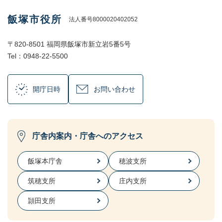
飯塚市役所
法人番号8000020402052
〒820-8501 福岡県飯塚市新立岩5番5号
Tel：0948-22-5500
開庁日時
お問い合わせ
庁舎内案内・庁舎へのアクセス
飯塚本庁舎
穂波支所
筑穂支所
庄内支所
頴田支所