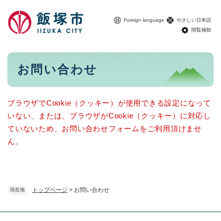
ペ
メニューを飛ばして本文へ
ー
Foreign language
やさしい日本語
ジ
閲覧補助
の
先
頭
本
お問い合わせ
で
文
す
。
ブラウザでCookie（クッキー）が使用できる設定になって
いない、または、ブラウザがCookie（クッキー）に対応し
ていないため、お問い合わせフォームをご利用頂けませ
ん。
トップページ
>
お問い合わせ
現在地