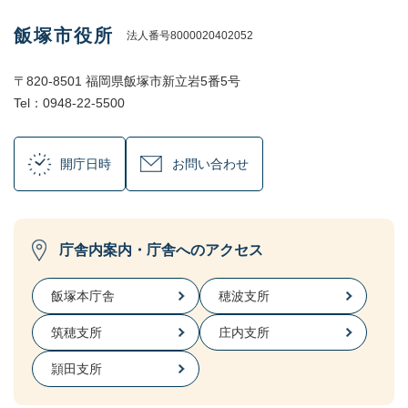
飯塚市役所
法人番号8000020402052
〒820-8501 福岡県飯塚市新立岩5番5号
Tel：0948-22-5500
開庁日時
お問い合わせ
庁舎内案内・庁舎へのアクセス
飯塚本庁舎
穂波支所
筑穂支所
庄内支所
頴田支所