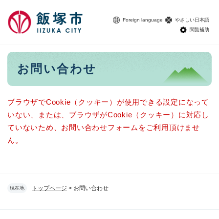
ペ
メニューを飛ばして本文へ
ー
Foreign language
やさしい日本語
ジ
閲覧補助
の
先
頭
本
お問い合わせ
で
文
す
。
ブラウザでCookie（クッキー）が使用できる設定になって
いない、または、ブラウザがCookie（クッキー）に対応し
ていないため、お問い合わせフォームをご利用頂けませ
ん。
トップページ
>
お問い合わせ
現在地