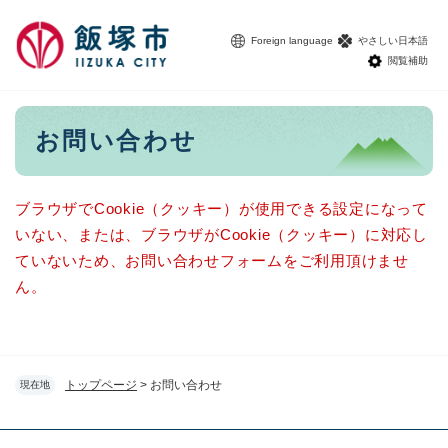
ペ
メニューを飛ばして本文へ
ー
Foreign language
やさしい日本語
ジ
閲覧補助
の
先
頭
本
お問い合わせ
で
文
す
。
ブラウザでCookie（クッキー）が使用できる設定になって
いない、または、ブラウザがCookie（クッキー）に対応し
ていないため、お問い合わせフォームをご利用頂けませ
ん。
トップページ
>
お問い合わせ
現在地