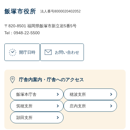
飯塚市役所
法人番号8000020402052
〒820-8501 福岡県飯塚市新立岩5番5号
Tel：0948-22-5500
開庁日時
お問い合わせ
庁舎内案内・庁舎へのアクセス
飯塚本庁舎
穂波支所
筑穂支所
庄内支所
頴田支所