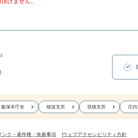
用頂けません。
52
号
飯塚本庁舎
穂波支所
筑穂支所
庄内
リンク・著作権・免責事項
ウェブアクセシビリティ方針